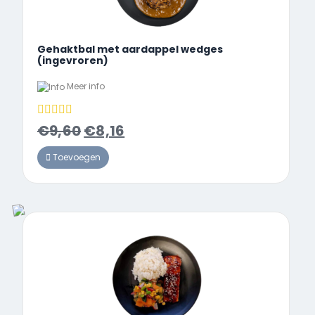
Gehaktbal met aardappel wedges
(ingevroren)
Meer info
€
9,60
€
8,16
Toevoegen