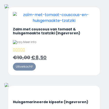
Zalm met couscous van tomaat &
huisgemaakte tzatziki (Ingevroren)
Meer info
€
10,00
€
8,50
Uitverkocht!
Huisgemarineerde kipsate (Ingevroren)