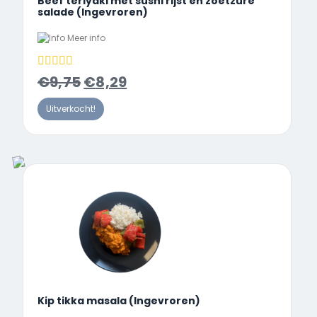
Beef teriyaki met sushi rijst en zoetzure
salade (Ingevroren)
Meer info
€
9,75
€
8,29
Uitverkocht!
Kip tikka masala (Ingevroren)