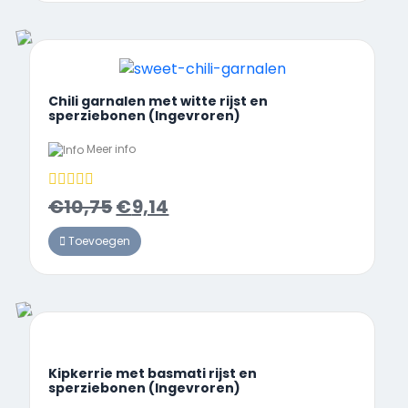
Chili garnalen met witte rijst en
sperziebonen (Ingevroren)
Meer info
€
10,75
€
9,14
Toevoegen
Kipkerrie met basmati rijst en
sperziebonen (Ingevroren)