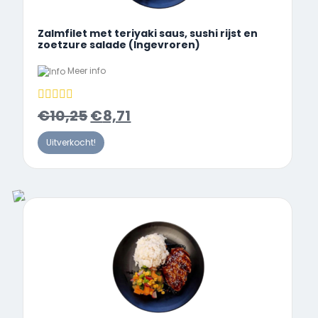
Zalmfilet met teriyaki saus, sushi rijst en
zoetzure salade (Ingevroren)
Meer info
€
10,25
€
8,71
Uitverkocht!