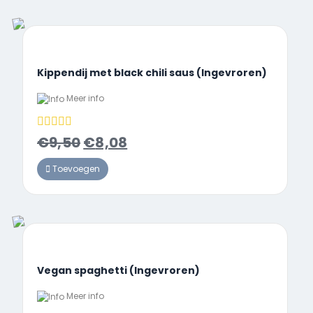
Kippendij met black chili saus (Ingevroren)
Meer info
€
9,50
€
8,08
Toevoegen
Vegan spaghetti (Ingevroren)
Meer info