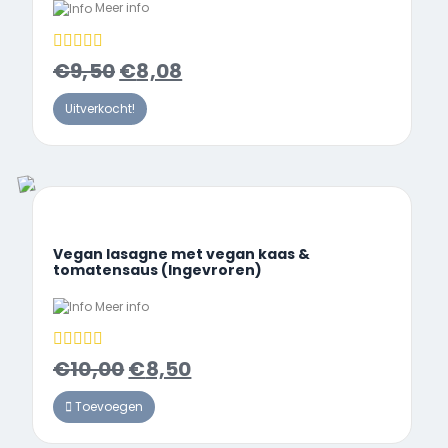
Meer info
€
9,50
€
8,08
Uitverkocht!
Vegan lasagne met vegan kaas &
tomatensaus (Ingevroren)
Meer info
€
10,00
€
8,50
Toevoegen