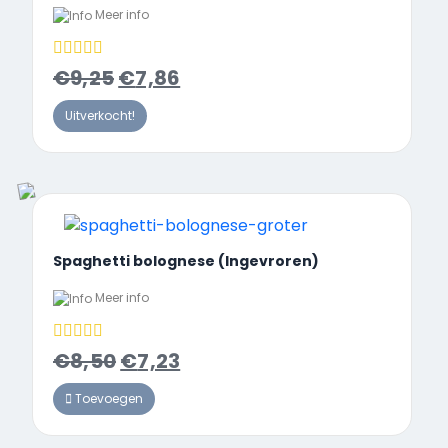
Meer info
€
9,25
€
7,86
Uitverkocht!
Spaghetti bolognese (Ingevroren)
Meer info
€
8,50
€
7,23
Toevoegen