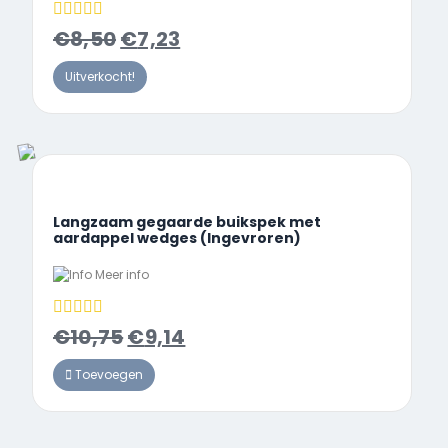
€
8,50
€
7,23
Uitverkocht!
Langzaam gegaarde buikspek met
aardappel wedges (Ingevroren)
Meer info
€
10,75
€
9,14
Toevoegen