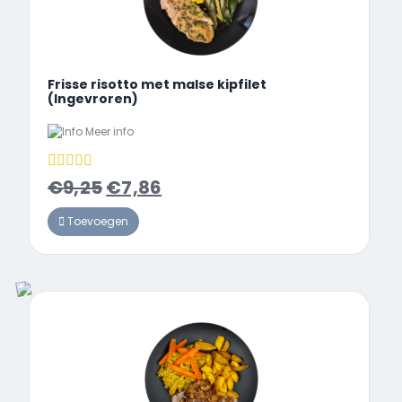
Frisse risotto met malse kipfilet
(Ingevroren)
Meer info
€
9,25
€
7,86
Toevoegen