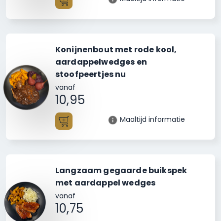
Toevoegen
Konijnenbout met rode kool,
aardappelwedges en
stoofpeertjes nu
vanaf
10,95
Maaltijd informatie
Toevoegen
Langzaam gegaarde buikspek
met aardappel wedges
vanaf
10,75