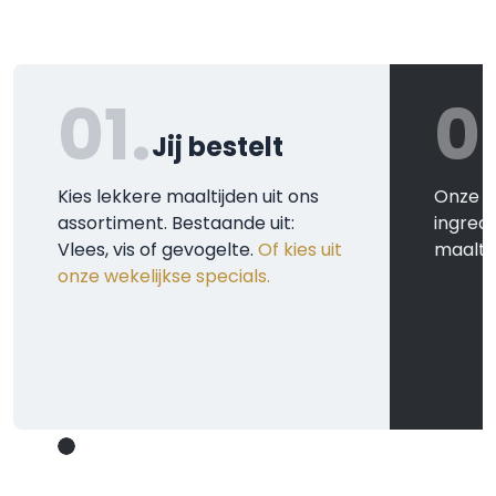
01.
0
Jij bestelt
Kies lekkere maaltijden uit ons
Onze k
assortiment. Bestaande uit:
ingred
Vlees, vis of gevogelte.
Of kies uit
maaltij
onze wekelijkse specials.