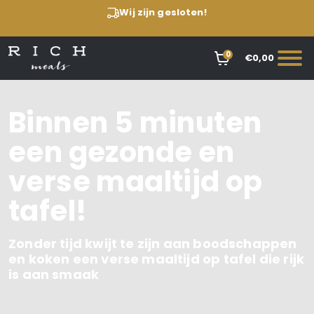
Wij zijn gesloten!
0
€0,00
Binnen 5 minuten
een
gezonde en
verse maaltijd op
tafel!
Zonder tijd kwijt te zijn aan boodschappen
en koken een verse maaltijd op tafel die rijk
is aan smaak