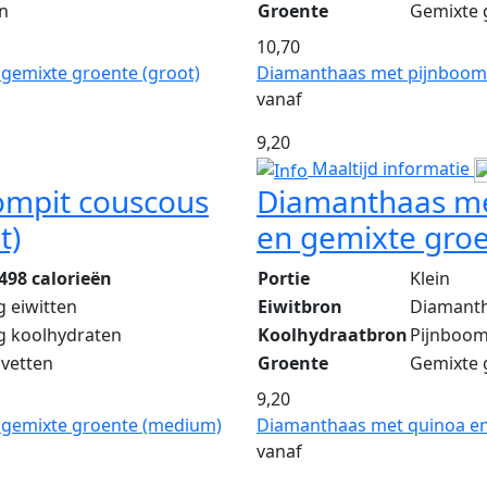
en
Groente
Gemixte 
10,70
gemixte groente (groot)
Diamanthaas met pijnboompi
vanaf
9,20
Maaltijd informatie
ompit couscous
Diamanthaas me
t)
en gemixte groen
498 calorieën
Portie
Klein
g eiwitten
Eiwitbron
Diamant
g koolhydraten
Koolhydraatbron
Pijnboom
 vetten
Groente
Gemixte 
9,20
 gemixte groente (medium)
Diamanthaas met quinoa en
vanaf