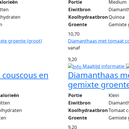
alorieën
Portie
Medium
tten
Eiwitbron
Diamant
lhydraten
Koolhydraatbron
Quinoa
en
Groente
Gemixte 
10,70
te groente (groot)
Diamanthaas met tomaat co
vanaf
9,20
Maaltijd informatie
 couscous en
Diamanthaas me
gemixte groente 
calorieën
Portie
Klein
itten
Eiwitbron
Diamant
olhydraten
Koolhydraatbron
Tomaat c
ten
Groente
Gemixte 
9,20