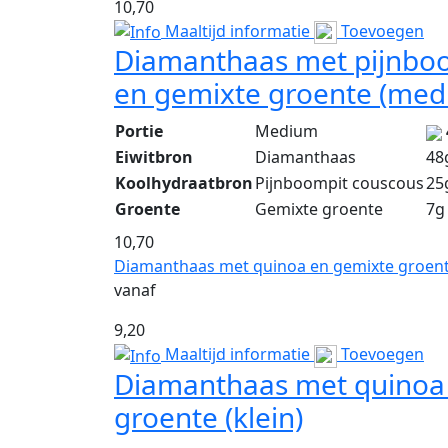
10,70
Maaltijd informatie
Toevoegen
Diamanthaas met pijnbo
en gemixte groente (med
Portie
Medium
Eiwitbron
Diamanthaas
48
Koolhydraatbron
Pijnboompit couscous
25
Groente
Gemixte groente
7g
10,70
Diamanthaas met quinoa en gemixte groente
vanaf
9,20
Maaltijd informatie
Toevoegen
Diamanthaas met quinoa
groente (klein)