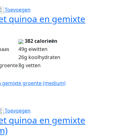
Toevoegen
t quinoa en gemixte
382 calorieën
haas
49g eiwitten
26g koolhydraten
groente
8g vetten
 gemixte groente (medium)
Toevoegen
t quinoa en gemixte
m)