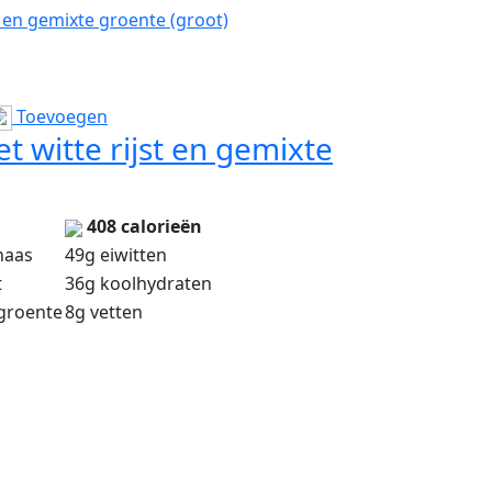
 en gemixte groente (groot)
Toevoegen
 witte rijst en gemixte
408 calorieën
haas
49g eiwitten
t
36g koolhydraten
groente
8g vetten