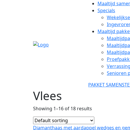
Maaltijd samen
Specials
Wekelijkse
Ingevroren
Maaltijd pakke
Maaltijdp
Maaltijdpa
Maaltijdpa
Proefpakk
Verrassin
Senioren 
PAKKET SAMENST
Vlees
Showing 1–16 of 18 results
Diamanthaas met aardappel wedges en gemi