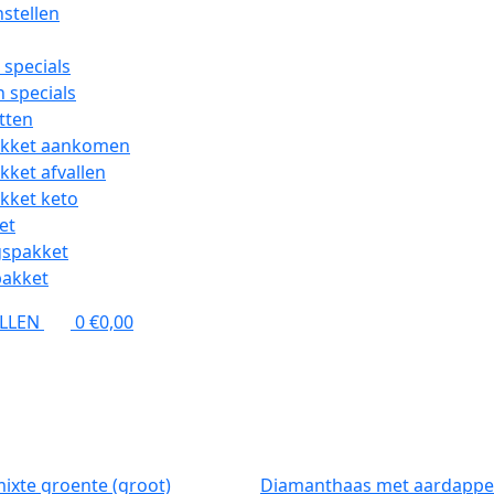
stellen
 specials
 specials
tten
akket aankomen
kket afvallen
kket keto
et
gspakket
pakket
ELLEN
0
€0,00
xte groente (groot)
Diamanthaas met aardappel