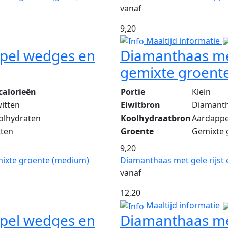
vanaf
9,20
Maaltijd informatie
pel wedges en
Diamanthaas me
gemixte groente 
calorieën
Portie
Klein
witten
Eiwitbron
Diamant
olhydraten
Koolhydraatbron
Aardapp
tten
Groente
Gemixte 
9,20
ixte groente (medium)
Diamanthaas met gele rijst 
vanaf
12,20
Maaltijd informatie
pel wedges en
Diamanthaas met