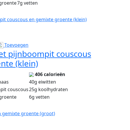
groente
7g vetten
t couscous en gemixte groente (klein)
Toevoegen
t pijnboompit couscous
te (klein)
406 calorieën
haas
40g eiwitten
pit couscous
25g koolhydraten
groente
6g vetten
 gemixte groente (groot)