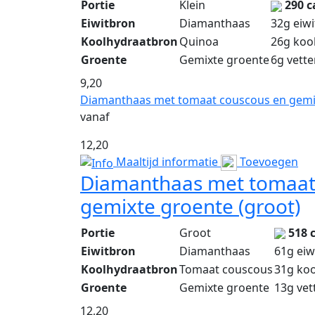
Portie
Klein
290 c
Eiwitbron
Diamanthaas
32g eiwi
Koolhydraatbron
Quinoa
26g koo
Groente
Gemixte groente
6g vett
9,20
Diamanthaas met tomaat couscous en gemix
vanaf
12,20
Maaltijd informatie
Toevoegen
Diamanthaas met tomaat
gemixte groente (groot)
Portie
Groot
518 
Eiwitbron
Diamanthaas
61g eiw
Koolhydraatbron
Tomaat couscous
31g ko
Groente
Gemixte groente
13g vet
12,20