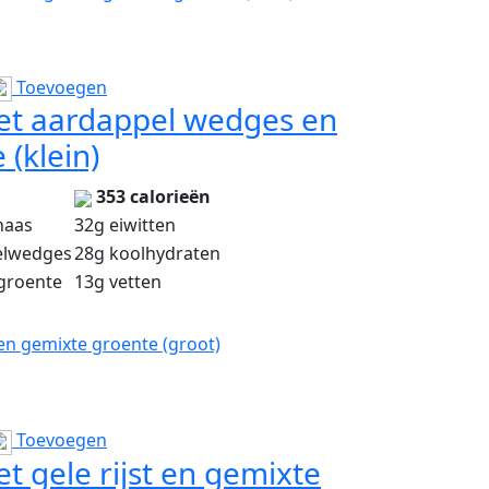
Toevoegen
t aardappel wedges en
(klein)
353 calorieën
haas
32g eiwitten
elwedges
28g koolhydraten
groente
13g vetten
en gemixte groente (groot)
Toevoegen
 gele rijst en gemixte