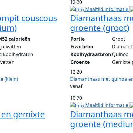
12,20
Maaltijd informatie
ompit couscous
Diamanthaas me
ium)
groente (groot)
452 calorieën
Portie
Groot
g eiwitten
Eiwitbron
Diamant
g koolhydraten
Koolhydraatbron
Quinoa
 vetten
Groente
Gemixte 
12,20
 (klein)
Diamanthaas met quinoa en
vanaf
10,70
Maaltijd informatie
 en gemixte
Diamanthaas me
groente (mediu