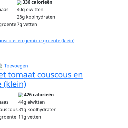
336 calorieën
haas
40g eiwitten
26g koolhydraten
groente
7g vetten
uscous en gemixte groente (klein)
Toevoegen
t tomaat couscous en
(klein)
426 calorieën
haas
44g eiwitten
ouscous
31g koolhydraten
groente
11g vetten