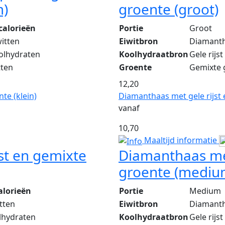
m)
groente (groot)
calorieën
Portie
Groot
witten
Eiwitbron
Diamant
olhydraten
Koolhydraatbron
Gele rijst
tten
Groente
Gemixte 
12,20
te (klein)
Diamanthaas met gele rijst
vanaf
10,70
Maaltijd informatie
st en gemixte
Diamanthaas met
groente (mediu
alorieën
Portie
Medium
tten
Eiwitbron
Diamant
lhydraten
Koolhydraatbron
Gele rijst