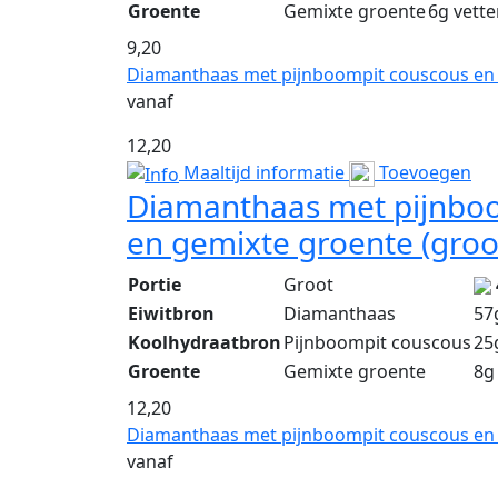
Groente
Gemixte groente
6g vett
9,20
Diamanthaas met pijnboompit couscous en 
vanaf
12,20
Maaltijd informatie
Toevoegen
Diamanthaas met pijnbo
en gemixte groente (groo
Portie
Groot
Eiwitbron
Diamanthaas
57
Koolhydraatbron
Pijnboompit couscous
25
Groente
Gemixte groente
8g
12,20
Diamanthaas met pijnboompit couscous en
vanaf