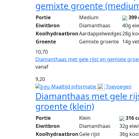
gemixte groente (mediu
Portie
Medium
399 
Eiwitbron
Diamanthaas
40g ei
Koolhydraatbron
Aardappelwedges
28g ko
Groente
Gemixte groente
14g ve
10,70
Diamanthaas met gele rijst en gemixte groen
vanaf
9,20
Maaltijd informatie
Toevoegen
Diamanthaas met gele rij
groente (klein)
Portie
Klein
316 c
Eiwitbron
Diamanthaas
32g eiwi
Koolhydraatbron
Gele rijst
36g koo