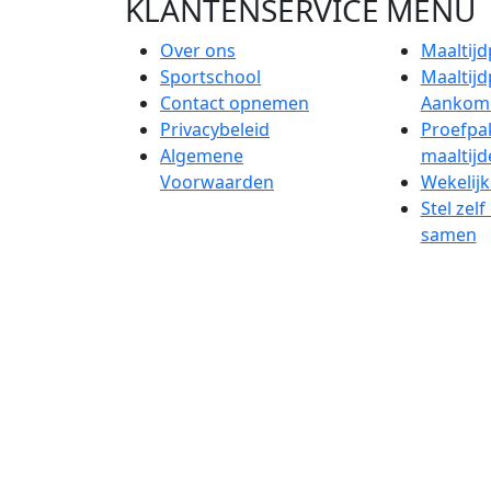
KLANTENSERVICE
MENU
Over ons
Maaltijd
Sportschool
Maaltij
Contact opnemen
Aankom
Privacybeleid
Proefpa
Algemene
maaltijd
Voorwaarden
Wekelijk
Stel zel
samen