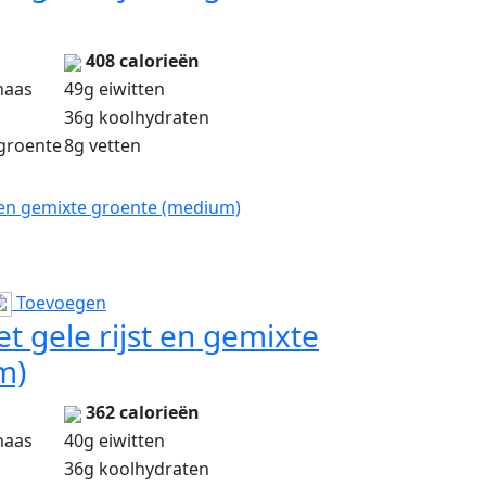
408 calorieën
haas
49g eiwitten
36g koolhydraten
groente
8g vetten
 en gemixte groente (medium)
Toevoegen
 gele rijst en gemixte
m)
362 calorieën
haas
40g eiwitten
36g koolhydraten