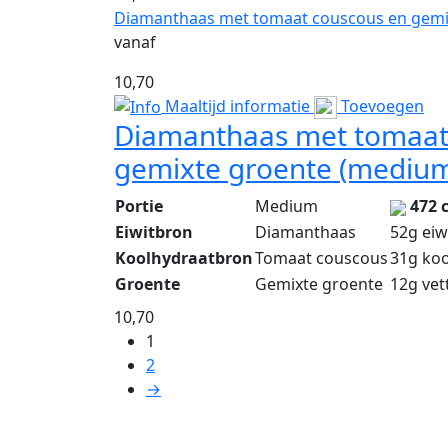
Diamanthaas met tomaat couscous en gemi
vanaf
10,70
Maaltijd informatie
Toevoegen
Diamanthaas met tomaat
gemixte groente (mediu
Portie
Medium
472 
Eiwitbron
Diamanthaas
52g eiw
Koolhydraatbron
Tomaat couscous
31g ko
Groente
Gemixte groente
12g vet
10,70
1
2
→