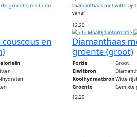
xte groente (medium)
Diamanthaas met witte rijst
vanaf
12,20
Maaltijd informatie
 couscous en
Diamanthaas met
m)
groente (groot)
calorieën
Portie
Groot
itten
Eiwitbron
Diamant
olhydraten
Koolhydraatbron
Witte rijs
ten
Groente
Gemixte 
12,20