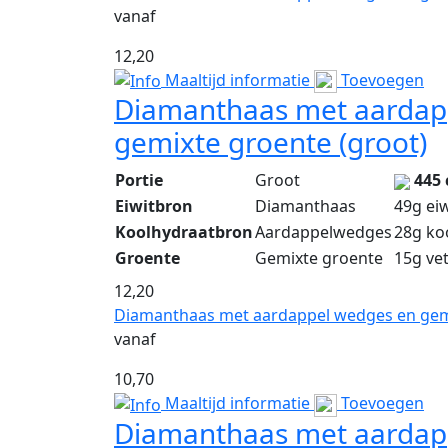
vanaf
12,20
Maaltijd informatie
Toevoegen
Diamanthaas met aardap
gemixte groente (groot)
Portie
Groot
445 
Eiwitbron
Diamanthaas
49g ei
Koolhydraatbron
Aardappelwedges
28g ko
Groente
Gemixte groente
15g ve
12,20
Diamanthaas met aardappel wedges en gem
vanaf
10,70
Maaltijd informatie
Toevoegen
Diamanthaas met aardap