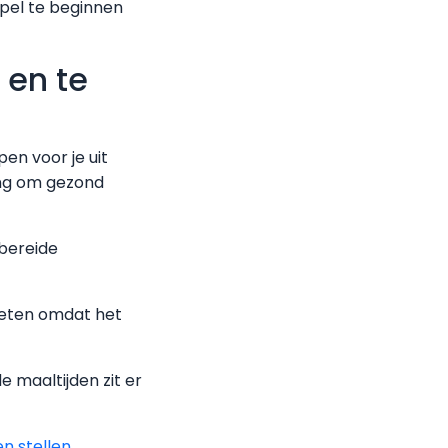
mpel te beginnen
 en te
pen voor je uit
ring om gezond
rbereide
 eten omdat het
e maaltijden zit er
n stellen
.