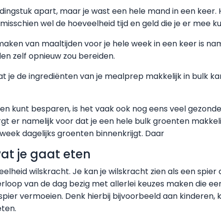
ledingstuk apart, maar je wast een hele mand in een keer.
sschien wel de hoeveelheid tijd en geld die je er mee k
maken van maaltijden voor je hele week in een keer is name
den zelf opnieuw zou bereiden.
 je de ingrediënten van je mealprep makkelijk in bulk ka
pen kunt besparen, is het vaak ook nog eens veel gezonder
rgt er namelijk voor dat je een hele bulk groenten makkel
 week dagelijks groenten binnenkrijgt. Daar
at je gaat eten
eid wilskracht. Je kan je wilskracht zien als een spier
verloop van de dag bezig met allerlei keuzes maken die 
ier vermoeien. Denk hierbij bijvoorbeeld aan kinderen, 
eten.