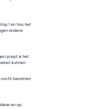
tap 1 en hou het
dagen andere
en prept is het
2 weken kunnen
el vocht bevatten
pideas en op