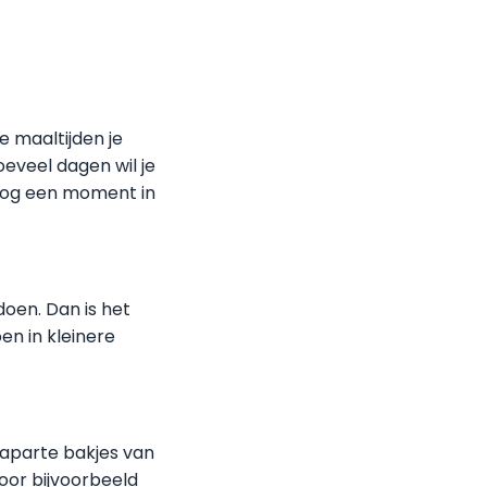
e maaltijden je
eveel dagen wil je
nog een moment in
oen. Dan is het
en in kleinere
m aparte bakjes van
voor bijvoorbeeld