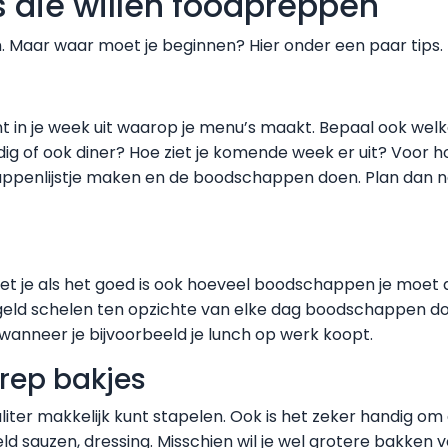
s die willen foodpreppen
. Maar waar moet je beginnen? Hier onder een paar tips.
t in je week uit waarop je menu’s maakt. Bepaal ook welk
ig of ook diner? Hoe ziet je komende week er uit? Voor ho
ppenlijstje maken en de boodschappen doen. Plan dan 
et je als het goed is ook hoeveel boodschappen je moet d
eel geld schelen ten opzichte van elke dag boodschappen do
wanneer je bijvoorbeeld je lunch op werk koopt.
rep bakjes
aliter makkelijk kunt stapelen. Ook is het zeker handig o
d sauzen, dressing. Misschien wil je wel grotere bakken 