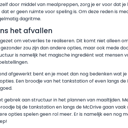
ezelf door middel van mealpreppen, zorg je er voor dat je 
or dat er geen ruimte voor speling is. Om deze reden is m
elmatig dagritme.
ns het afvallen
ezet om vetverlies te realiseren. Dit komt niet alleen 
ltijd gezonder zou zijn dan andere opties, maar ook mede do
ctuur is namelijk het magische ingrediënt wat mensen v
elstellingen.
ond afgewerkt bent en je moet dan nog bedenken wat je g
 opties. Een broodje van het tankstation of even langs de
 goed.
et gebrek aan structuur in het plannen van maaltijden. M
broodje bij de tankstation en langs de McDrive gaan vaak
re opties spelen geen rol meer. Er is namelijk een nog m
ep!