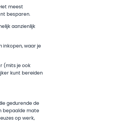
 Het meest
unt besparen.
lijk aanzienlijk
n inkopen, waar je
 (mits je ook
ijker kunt bereiden
 die gedurende de
een bepaalde mate
keuzes op werk,