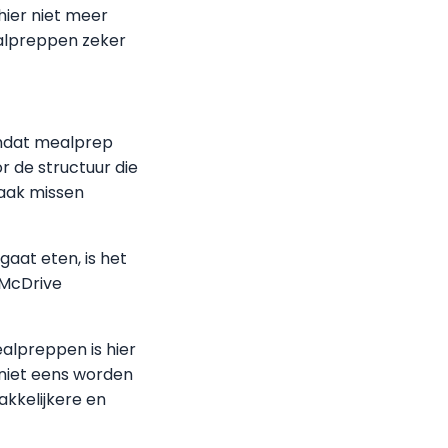
hier niet meer
ealpreppen zeker
omdat mealprep
or de structuur die
aak missen
aat eten, is het
 McDrive
ealpreppen is hier
 niet eens worden
akkelijkere en