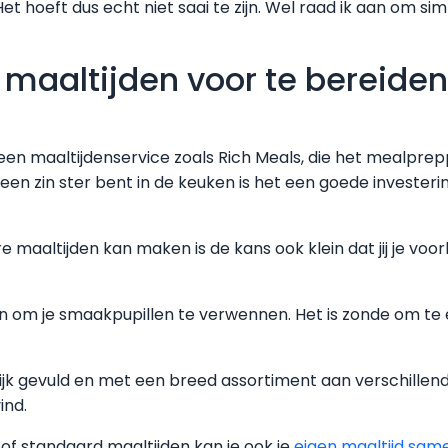
 hoeft dus echt niet saai te zijn. Wel raad ik aan om si
 maaltijden voor te bereiden
ij een maaltijdenservice zoals Rich Meals, die het mealprep
geen zin ster bent in de keuken is het een goede investe
ere maaltijden kan maken is de kans ook klein dat jij je voo
en om je smaakpupillen te verwennen. Het is zonde om te
rijk gevuld en met een breed assortiment aan verschillend
ind.
of standaard maaltijden kan je ook je
eigen maaltijd same