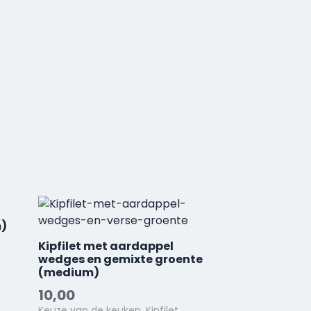
m)
Kipfilet met aardappel
wedges en gemixte groente
(medium)
10,00
Keuze van de keuken, Kipfilet