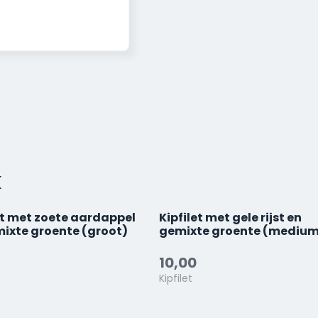
k
et met zoete aardappel
Kipfilet met gele rijst en
ixte groente (groot)
gemixte groente (mediu
10,00
Kipfilet