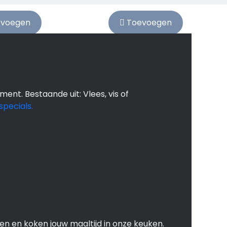
voegen
Toevoegen
 maaltijden kan
t dat wat je moet
 wij doen de boodschappen koken
ment. Bestaande uit: Vlees, vis of
specials.
en en koken jouw maaltijd in onze keuken.