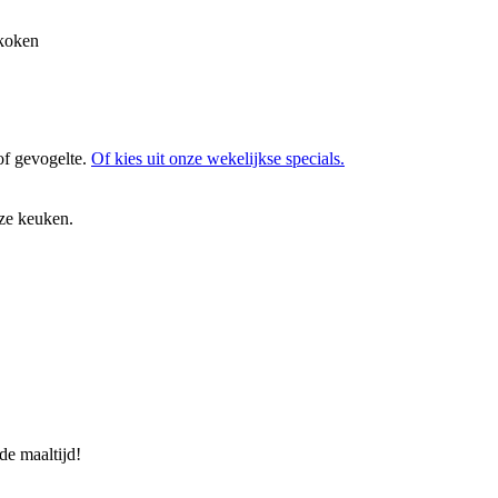
 koken
 of gevogelte.
Of kies uit onze wekelijkse specials.
nze keuken.
de maaltijd!