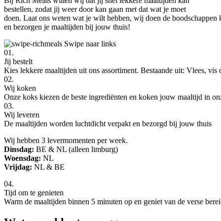
Bij Rich Meals willen wij dat jij snel lekkere maaltijden kan
bestellen, zodat jij weer door kan gaan met dat wat je moet
doen. Laat ons weten wat je wilt hebben, wij doen de boodschappen
en bezorgen je maaltijden bij jouw thuis!
Swipe naar links
01.
Jij bestelt
Kies lekkere maaltijden uit ons assortiment. Bestaande uit: Vlees, vis
02.
Wij koken
Onze koks kiezen de beste ingrediënten en koken jouw maaltijd in o
03.
Wij leveren
De maaltijden worden luchtdicht verpakt en bezorgd bij jouw thuis
Wij hebben 3 levermomenten per week.
Dinsdag:
BE & NL (alleen limburg)
Woensdag:
NL
Vrijdag:
NL & BE
04.
Tijd om te genieten
Warm de maaltijden binnen 5 minuten op en geniet van de verse berei