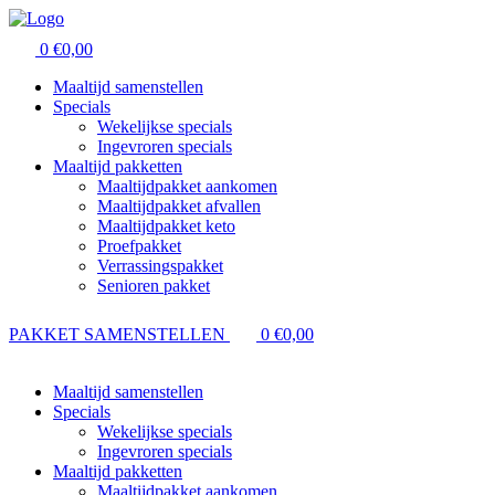
0
€0,00
Maaltijd samenstellen
Specials
Wekelijkse specials
Ingevroren specials
Maaltijd pakketten
Maaltijdpakket aankomen
Maaltijdpakket afvallen
Maaltijdpakket keto
Proefpakket
Verrassingspakket
Senioren pakket
PAKKET SAMENSTELLEN
0
€0,00
Maaltijd samenstellen
Specials
Wekelijkse specials
Ingevroren specials
Maaltijd pakketten
Maaltijdpakket aankomen