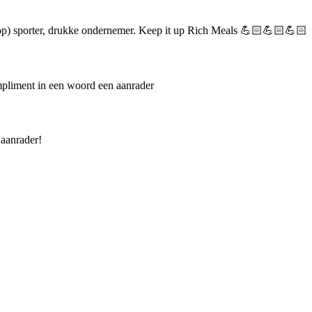
 (top) sporter, drukke ondernemer. Keep it up Rich Meals 💪🏻💪🏻💪🏻
mpliment in een woord een aanrader
 aanrader!