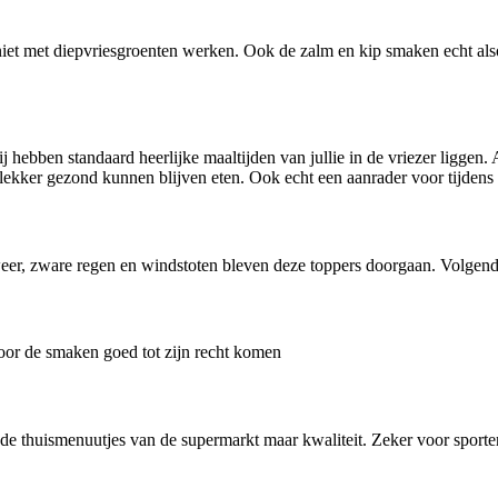
niet met diepvriesgroenten werken. Ook de zalm en kip smaken echt alsof
hebben standaard heerlijke maaltijden van jullie in de vriezer liggen. A
ekker gezond kunnen blijven eten. Ook echt een aanrader voor tijdens 
nweer, zware regen en windstoten bleven deze toppers doorgaan. Volgen
door de smaken goed tot zijn recht komen
s de thuismenuutjes van de supermarkt maar kwaliteit. Zeker voor sporte