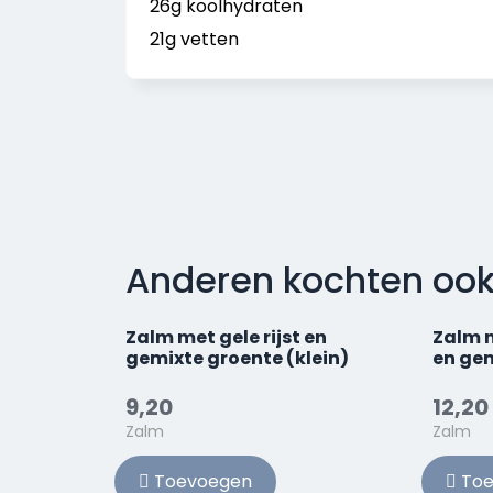
26g koolhydraten
21g vetten
Anderen kochten oo
Zalm met gele rijst en
Zalm 
gemixte groente (klein)
en gem
9,20
12,20
Zalm
Zalm
Toevoegen
Toe