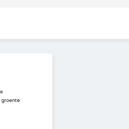
us
 groente