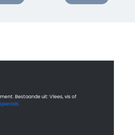
 maaltijden kan
t dat wat je moet
 wij doen de boodschappen koken
ment. Bestaande uit: Vlees, vis of
specials.