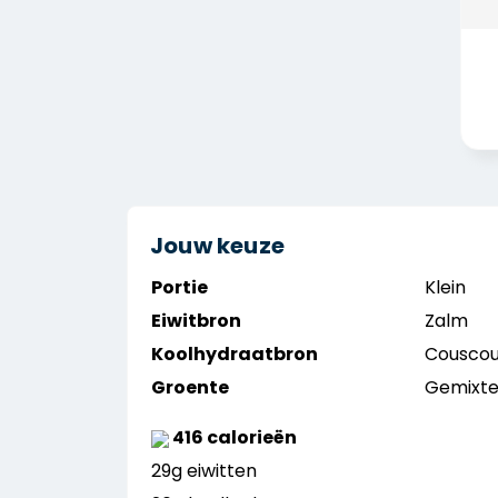
Jouw keuze
Portie
Klein
Eiwitbron
Zalm
Koolhydraatbron
Cousco
Groente
Gemixte
416 calorieën
29g eiwitten