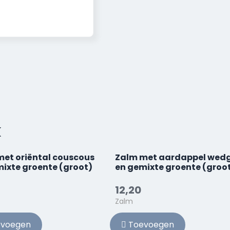
k
met oriëntal couscous
Zalm met aardappel wed
ixte groente (groot)
en gemixte groente (groo
12,20
Zalm
voegen
Toevoegen