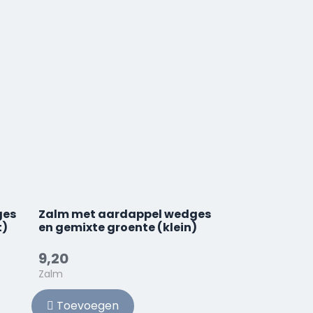
ges
Zalm met aardappel wedges
t)
en gemixte groente (klein)
9,20
Zalm
Toevoegen