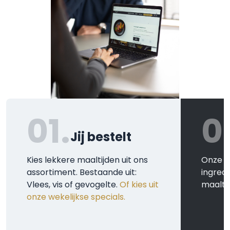
01.
0
Jij bestelt
Kies lekkere maaltijden uit ons
Onze k
assortiment. Bestaande uit:
ingred
Vlees, vis of gevogelte.
Of kies uit
maaltij
onze wekelijkse specials.