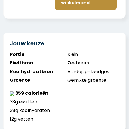
winkelmand
Jouw keuze
Portie
Klein
Eiwitbron
Zeebaars
Koolhydraatbron
Aardappelwedges
Groente
Gemixte groente
359 calorieën
33g eiwitten
28g koolhydraten
12g vetten