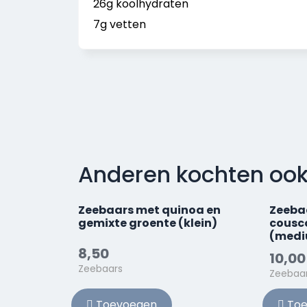
26g koolhydraten
7g vetten
Anderen kochten oo
Zeebaars met quinoa en
Zeeba
gemixte groente (klein)
cousc
(medi
8,50
10,00
Zeebaars
Zeebaa
Toevoegen
Toe