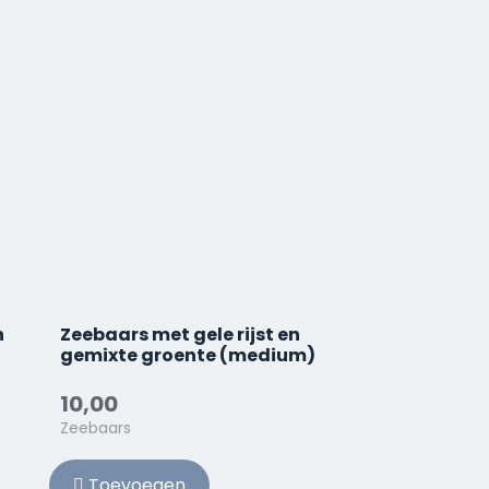
n
Zeebaars met gele rijst en
gemixte groente (medium)
10,00
Zeebaars
Toevoegen