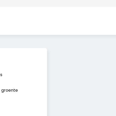
s
 groente