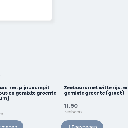
k
ars met pijnboompit
Zeebaars met witte rijst e
ous en gemixte groente
gemixte groente (groot)
um)
11,50
Zeebaars
rs
voegen
Toevoegen