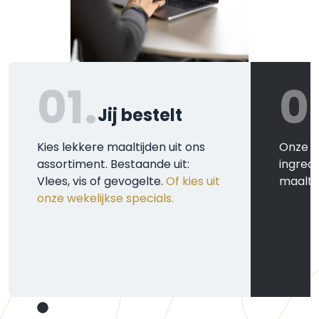
01.
0
Jij bestelt
Kies lekkere maaltijden uit ons
Onze k
assortiment. Bestaande uit:
ingred
Vlees, vis of gevogelte.
Of kies uit
maaltij
onze wekelijkse specials.