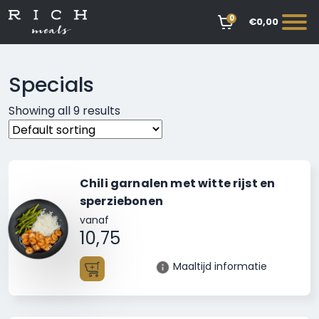
0
€0,00
Specials
Showing all 9 results
Chili garnalen met witte rijst en
sperziebonen
vanaf
10,75
Maaltijd informatie
Toevoegen