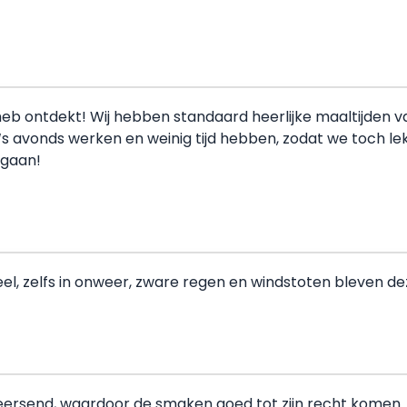
b ontdekt! Wij hebben standaard heerlijke maaltijden van j
‘s avonds werken en weinig tijd hebben, zodat we toch l
rgaan!
eel, zelfs in onweer, zware regen en windstoten bleven 
rheersend, waardoor de smaken goed tot zijn recht komen