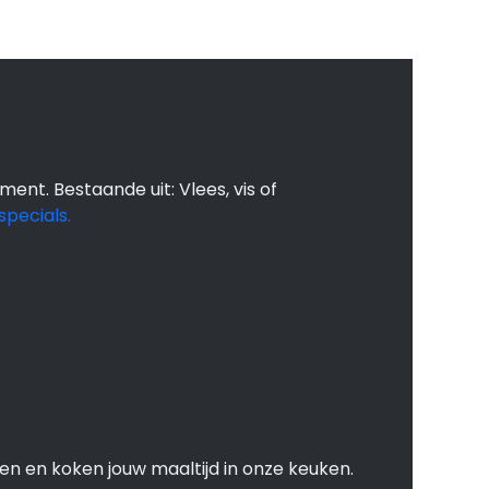
 maaltijden kan
t dat wat je moet
 wij doen de boodschappen koken
ment. Bestaande uit: Vlees, vis of
specials.
en en koken jouw maaltijd in onze keuken.