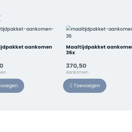
k
ijdpakket aankomen
Maaltijdpakket aankome
36x
0
370,50
men
Aankomen
voegen
Toevoegen