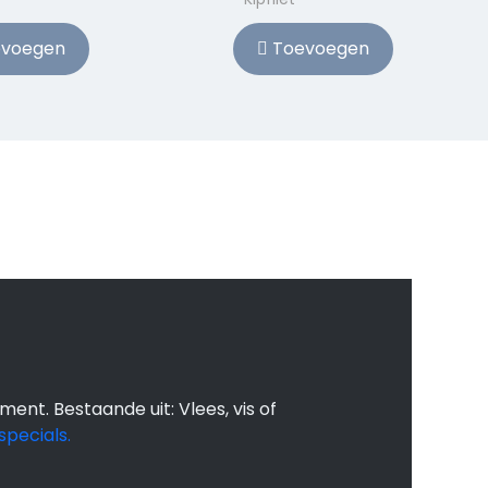
voegen
Toevoegen
 maaltijden kan
t dat wat je moet
 wij doen de boodschappen koken
ment. Bestaande uit: Vlees, vis of
specials.