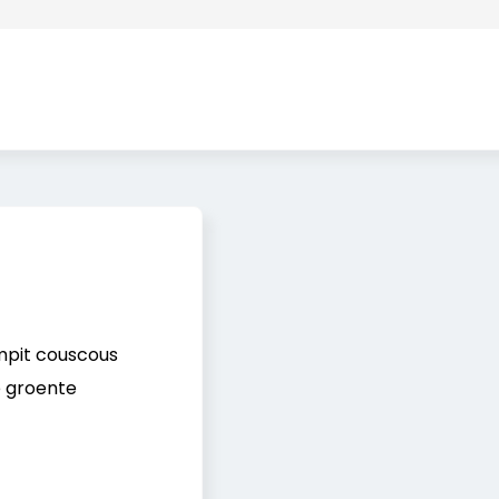
mpit couscous
 groente