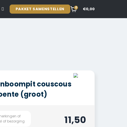
0
PAKKET SAMENSTELLEN
€0,00
pijnboompit couscous
oente (groot)
11,50