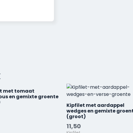
k
et met tomaat
ous en gemixte groente
)
Kipfilet met aardappel
wedges en gemixte groen
(groot)
11,50
Kipfilet