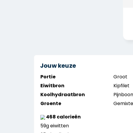
Jouw keuze
Portie
Groot
Eiwitbron
Kipfilet
Koolhydraatbron
Pijnboo
Groente
Gemixte
468 calorieën
59g eiwitten