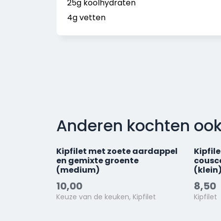
25g koolhydraten
4g vetten
Anderen kochten oo
Kipfilet met zoete aardappel
Kipfil
en gemixte groente
cousc
(medium)
(klein
10,00
8,50
Keuze van de keuken, Kipfilet
Kipfilet