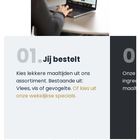
01.
0
Jij bestelt
Kies lekkere maaltijden uit ons
Onze k
assortiment. Bestaande uit:
ingred
Vlees, vis of gevogelte.
Of kies uit
maaltij
onze wekelijkse specials.