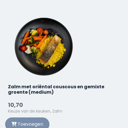
Zalm met oriëntal couscous en gemixte
groente (medium)
10,70
Keuze van de keuken, Zalm
Toevoegen