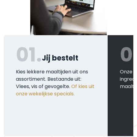
01.
0
Jij bestelt
Kies lekkere maaltijden uit ons
Onze k
assortiment. Bestaande uit:
ingred
Vlees, vis of gevogelte.
Of kies uit
maaltij
onze wekelijkse specials.