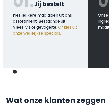
01.
0
Jij bestelt
Kies lekkere maaltijden uit ons
Onze k
assortiment. Bestaande uit:
ingred
Vlees, vis of gevogelte.
Of kies uit
maaltij
onze wekelijkse specials.
Wat onze klanten zeggen