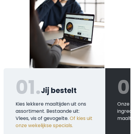
01.
0
Jij bestelt
Kies lekkere maaltijden uit ons
Onze k
assortiment. Bestaande uit:
ingred
Vlees, vis of gevogelte.
Of kies uit
maaltij
onze wekelijkse specials.