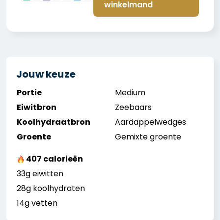
winkelmand
Jouw keuze
Portie
Medium
Eiwitbron
Zeebaars
Koolhydraatbron
Aardappelwedges
Groente
Gemixte groente
407 calorieën
33g eiwitten
28g koolhydraten
14g vetten