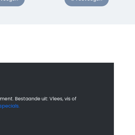
 maaltijden kan
t dat wat je moet
 wij doen de boodschappen koken
ment. Bestaande uit: Vlees, vis of
specials.