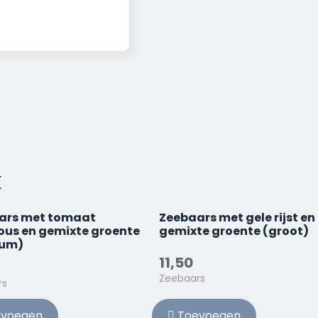
k
ars met tomaat
Zeebaars met gele rijst en
ous en gemixte groente
gemixte groente (groot)
um)
11,50
Zeebaars
rs
voegen
Toevoegen