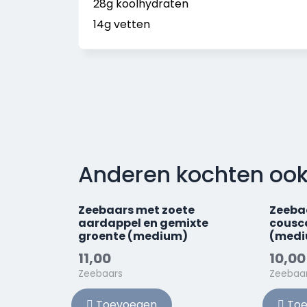
28g koolhydraten
14g vetten
Anderen kochten oo
Zeebaars met zoete
Zeeba
aardappel en gemixte
cousc
groente (medium)
(medi
11,00
10,00
Zeebaars
Zeebaa
Toevoegen
Toe