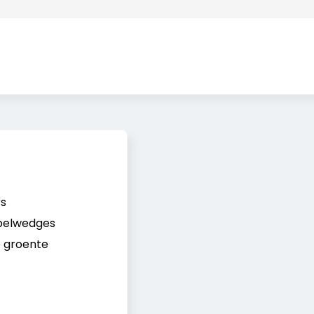
s
pelwedges
 groente