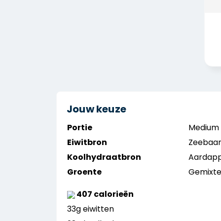
Jouw keuze
Portie
Medium
Eiwitbron
Zeebaar
Koolhydraatbron
Aardap
Groente
Gemixte
407 calorieën
33g eiwitten