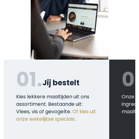
01.
0
Jij bestelt
Kies lekkere maaltijden uit ons
Onze k
assortiment. Bestaande uit:
ingred
Vlees, vis of gevogelte.
Of kies uit
maaltij
onze wekelijkse specials.