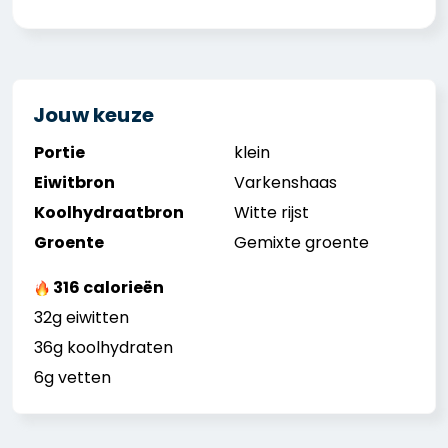
Jouw keuze
Portie
klein
Eiwitbron
Varkenshaas
Koolhydraatbron
Witte rijst
Groente
Gemixte groente
316 calorieën
32g eiwitten
36g koolhydraten
6g vetten