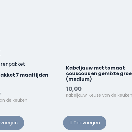
k
Kabeljauw met tomaat
couscous en gemixte groe
akket 7 maaltijden
(medium)
10,00
0
Kabeljauw, Keuze van de keuke
an de keuken
voegen
Toevoegen